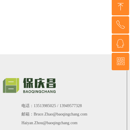
ꁸ
ꂅ
回到顶部
ꁗ
13949577328
ꀥ
QQ客服
微信二维码
电话：
13513985025 / 13949577328
邮箱：Bruce.Zhao@baoqingchang.com
Haiyan.Zhou@baoqingchang.com