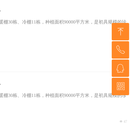
。
30栋、冷棚11栋，种植面积90000平方米，是初具规模的珍
ꁸ
ꂅ
넶
47
回到顶部
ꁗ
13949577328
。
ꀥ
QQ客服
30栋、冷棚11栋，种植面积90000平方米，是初具规模的珍
微信二维码
넶
47