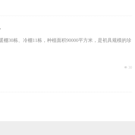
。
30栋、冷棚11栋，种植面积90000平方米，是初具规模的珍
넶
30